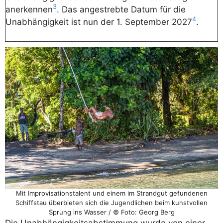
3
anerkennen
. Das angestrebte Datum für die
4
Unabhängigkeit ist nun der 1. September 2027
.
Mit Improvisationstalent und einem im Strandgut gefundenen
Schiffstau überbieten sich die Jugendlichen beim kunstvollen
Sprung ins Wasser / © Foto: Georg Berg