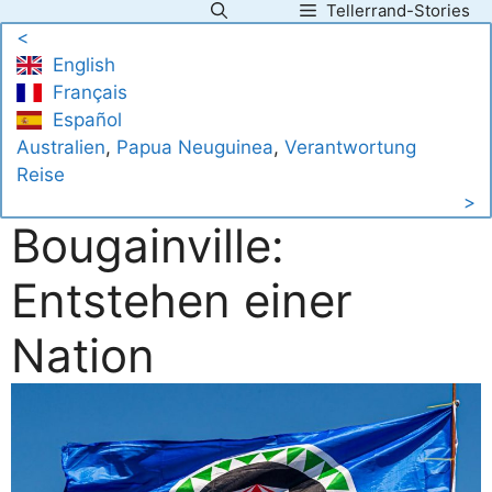
Tellerrand-Stories
Zum
<
Inhalt
English
springen
Français
Español
Australien
, 
Papua Neuguinea
, 
Verantwortung
Reise
>
Bougainville:
Entstehen einer
Nation