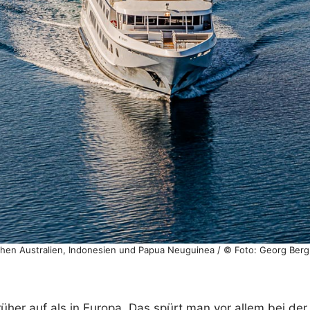
hen Australien, Indonesien und Papua Neuguinea / © Foto: Georg Berg
rüher auf als in Europa. Das spürt man vor allem bei de