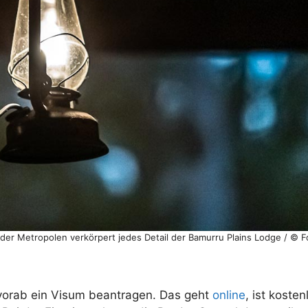
r Metropolen verkörpert jedes Detail der Bamurru Plains Lodge / © F
vorab ein Visum beantragen. Das geht
online
, ist koste