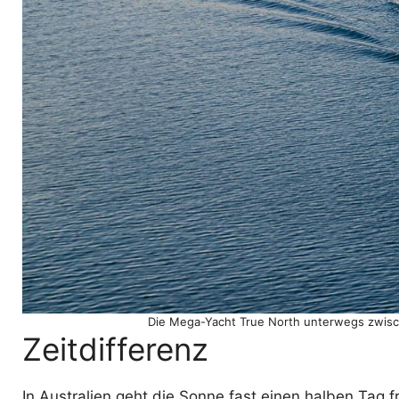
Die Mega-Yacht True North unterwegs zwisc
Zeitdifferenz
In Australien geht die Sonne fast einen halben Tag f