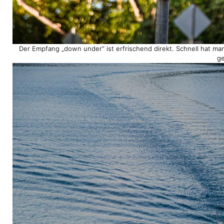
Der Empfang „down under“ ist erfrischend direkt. Schnell hat man
ge