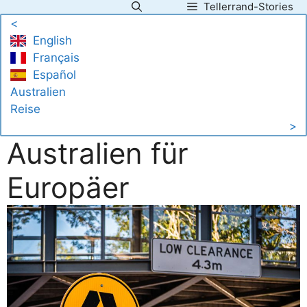
Tellerrand-Stories
Zum
<
Inhalt
English
springen
Français
Español
Australien
Reise
>
Australien für
Europäer